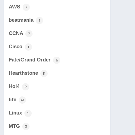
AWS
7
beatmania
1
CCNA
7
Cisco
1
Fate/Grand Order
6
Hearthstone
11
HoI4
9
life
41
Linux
1
MTG
3