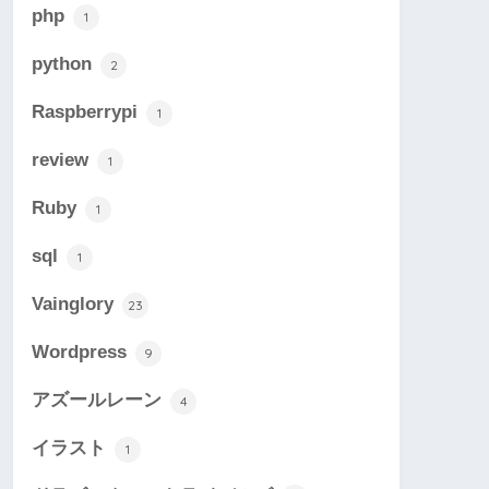
php
1
python
2
Raspberrypi
1
review
1
Ruby
1
sql
1
Vainglory
23
Wordpress
9
アズールレーン
4
イラスト
1