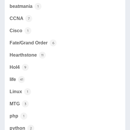
beatmania
1
CCNA
7
Cisco
1
Fate/Grand Order
6
Hearthstone
11
HoI4
9
life
41
Linux
1
MTG
3
php
1
python
2