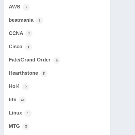
AWS
7
beatmania
1
CCNA
7
Cisco
1
Fate/Grand Order
6
Hearthstone
11
HoI4
9
life
41
Linux
1
MTG
3