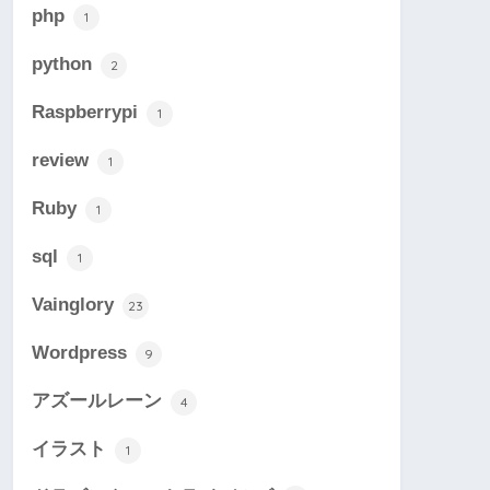
php
1
python
2
Raspberrypi
1
review
1
Ruby
1
sql
1
Vainglory
23
Wordpress
9
アズールレーン
4
イラスト
1