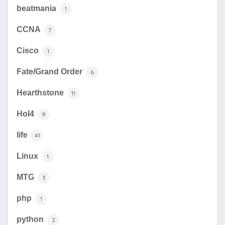
beatmania
1
CCNA
7
Cisco
1
Fate/Grand Order
6
Hearthstone
11
HoI4
9
life
41
Linux
1
MTG
3
php
1
python
2