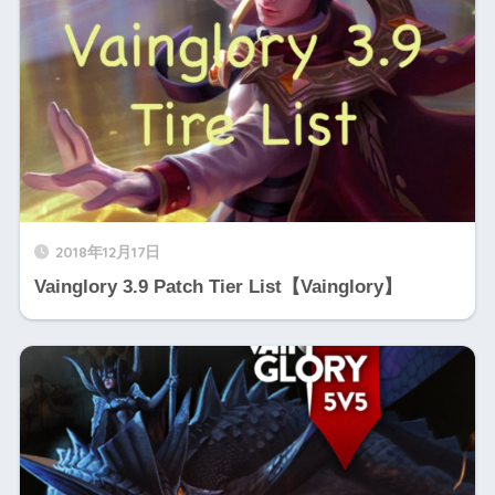
2018年12月17日
Vainglory 3.9 Patch Tier List【Vainglory】