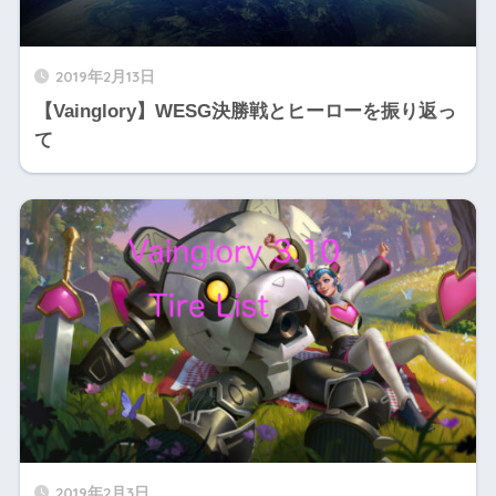
X】
2019年2月13日
【Vainglory】WESG決勝戦とヒーローを振り返っ
て
2019年2月3日