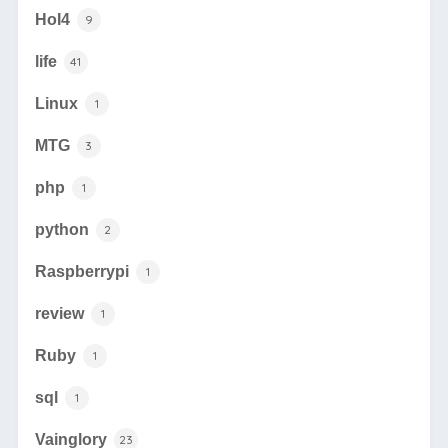
HoI4
9
life
41
Linux
1
MTG
3
php
1
python
2
Raspberrypi
1
review
1
Ruby
1
sql
1
Vainglory
23