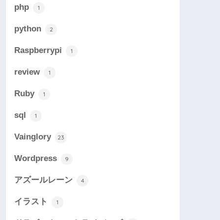
php
1
python
2
Raspberrypi
1
review
1
Ruby
1
sql
1
Vainglory
23
Wordpress
9
アズールレーン
4
イラスト
1