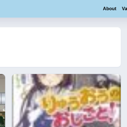
About
Va