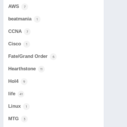
AWS
7
beatmania
1
CCNA
7
Cisco
1
Fate/Grand Order
6
Hearthstone
11
HoI4
9
life
41
Linux
1
MTG
3