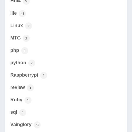
HoI4
9
life
41
Linux
1
MTG
3
php
1
python
2
Raspberrypi
1
review
1
Ruby
1
sql
1
Vainglory
23