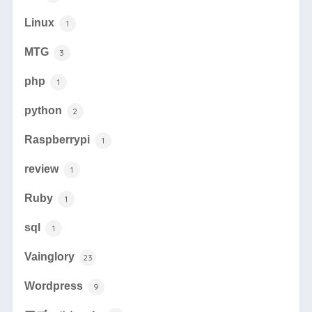
Linux
1
MTG
3
php
1
python
2
Raspberrypi
1
review
1
Ruby
1
sql
1
Vainglory
23
Wordpress
9