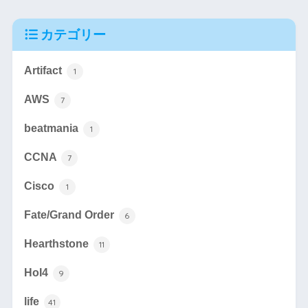
カテゴリー
Artifact
1
AWS
7
beatmania
1
CCNA
7
Cisco
1
Fate/Grand Order
6
Hearthstone
11
HoI4
9
life
41