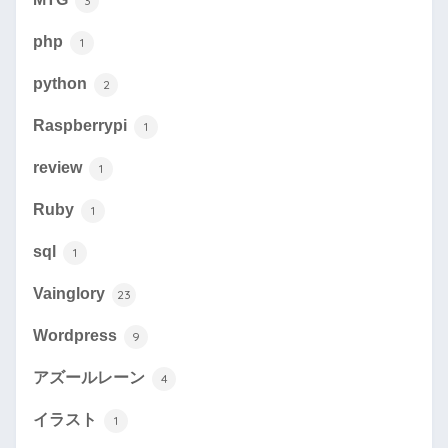
3
php
1
python
2
Raspberrypi
1
review
1
Ruby
1
sql
1
Vainglory
23
Wordpress
9
アズールレーン
4
イラスト
1