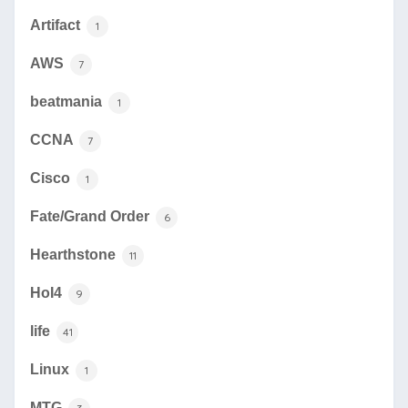
Artifact
1
AWS
7
beatmania
1
CCNA
7
Cisco
1
Fate/Grand Order
6
Hearthstone
11
HoI4
9
life
41
Linux
1
MTG