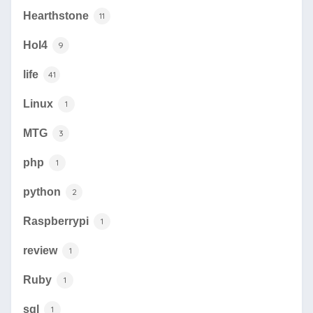
Hearthstone
11
HoI4
9
life
41
Linux
1
MTG
3
php
1
python
2
Raspberrypi
1
review
1
Ruby
1
sql
1