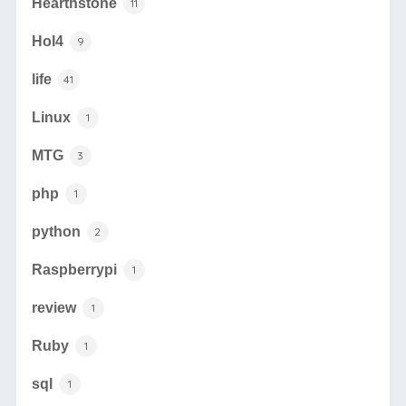
Hearthstone
11
HoI4
9
life
41
Linux
1
MTG
3
php
1
python
2
Raspberrypi
1
review
1
Ruby
1
sql
1