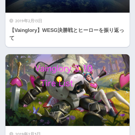
X】
2019年2月13日
【Vainglory】WESG決勝戦とヒーローを振り返っ
て
2019年2月3日