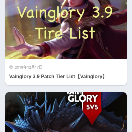
2018年12月17日
Vainglory 3.9 Patch Tier List【Vainglory】