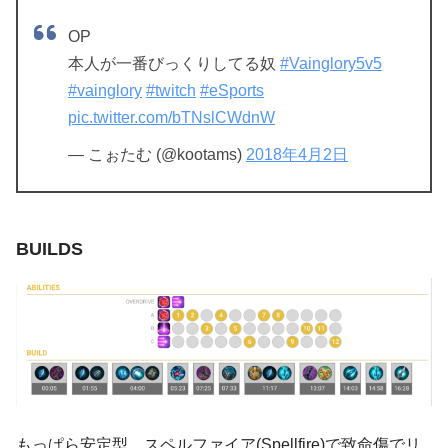
OP
本人が一番びっくりしてる奴
#Vainglory5v5
#vainglory
#twitch
#eSports
pic.twitter.com/bTNslCWdnW
— こぉたむ (@kootams)
2018年4月2日
BUILDS
もっぱら安定型。スペルファイア(Spellfire)で致命傷でリ