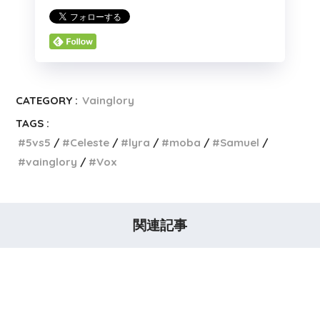
CATEGORY :
Vainglory
TAGS :
5vs5
Celeste
lyra
moba
Samuel
vainglory
Vox
関連記事