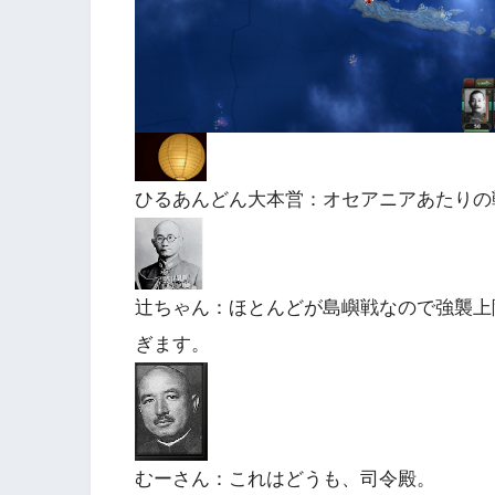
ひるあんどん大本営：オセアニアあたりの
辻ちゃん：ほとんどが島嶼戦なので強襲上
ぎます。
むーさん：これはどうも、司令殿。