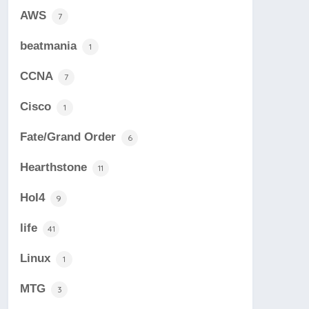
AWS
7
beatmania
1
CCNA
7
Cisco
1
Fate/Grand Order
6
Hearthstone
11
HoI4
9
life
41
Linux
1
MTG
3