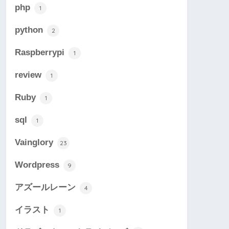
php
1
python
2
Raspberrypi
1
review
1
Ruby
1
sql
1
Vainglory
23
Wordpress
9
アズールレーン
4
イラスト
1