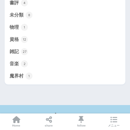
書評
4
未分類
8
物理
1
資格
12
雑記
27
音楽
2
魔界村
1
HOME
Home
share
follow
メニュー
About
Vaingraph
Game
お問い合わせ
サイトマップ