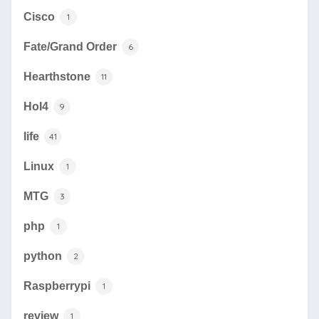
Cisco
1
Fate/Grand Order
6
Hearthstone
11
HoI4
9
life
41
Linux
1
MTG
3
php
1
python
2
Raspberrypi
1
review
1