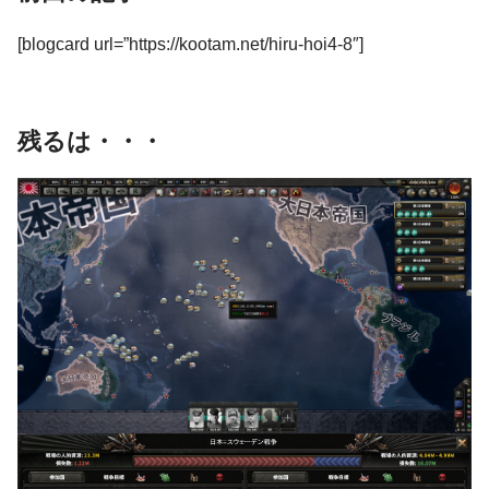
[blogcard url=”https://kootam.net/hiru-hoi4-8″]
残るは・・・