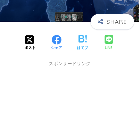
X】
LINE
ポスト
シェア
はてブ
スポンサードリンク