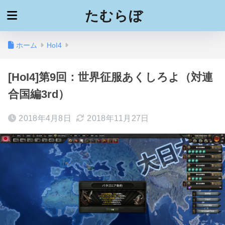
たむらぼ
ホーム
HoI4
[HoI4]第9回：世界征服あくしろよ（対連
合国編3rd）
2018年4月8日
2018年11月27日