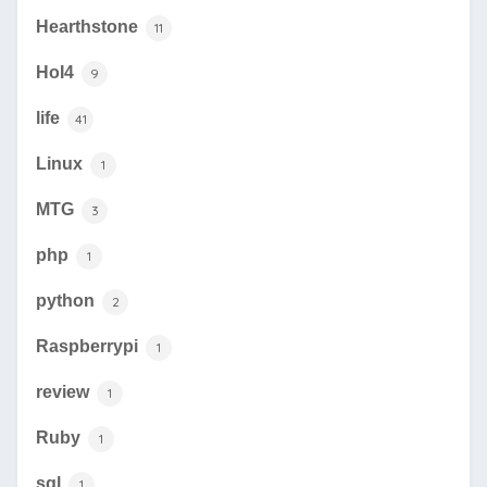
Hearthstone
11
HoI4
9
life
41
Linux
1
MTG
3
php
1
python
2
Raspberrypi
1
review
1
Ruby
1
sql
1