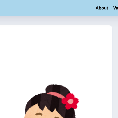
About
Va