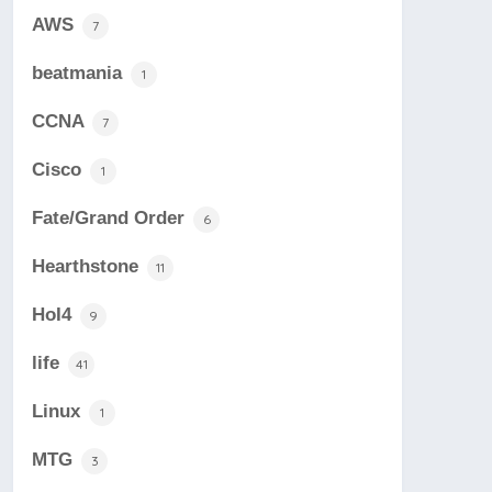
AWS
7
beatmania
1
CCNA
7
Cisco
1
Fate/Grand Order
6
Hearthstone
11
HoI4
9
life
41
Linux
1
MTG
3