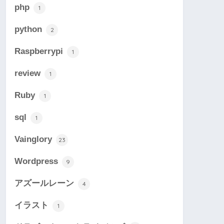
php
1
python
2
Raspberrypi
1
review
1
Ruby
1
sql
1
Vainglory
23
Wordpress
9
アズールレーン
4
イラスト
1