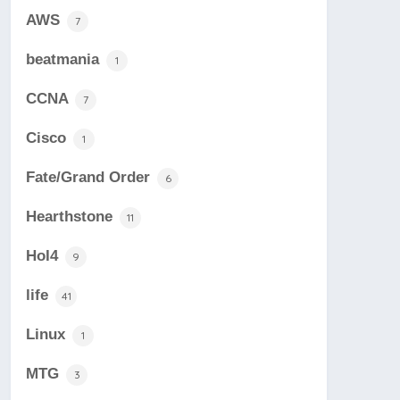
AWS
7
beatmania
1
CCNA
7
Cisco
1
Fate/Grand Order
6
Hearthstone
11
HoI4
9
life
41
Linux
1
MTG
3