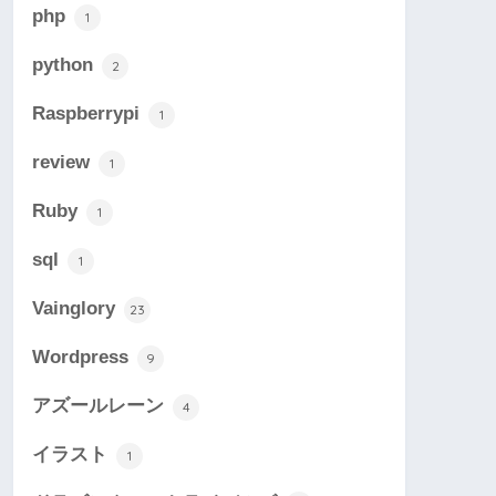
php
1
python
2
Raspberrypi
1
review
1
Ruby
1
sql
1
Vainglory
23
Wordpress
9
アズールレーン
4
イラスト
1