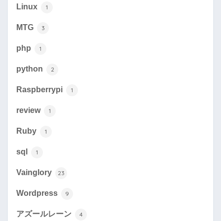
Linux
1
MTG
3
php
1
python
2
Raspberrypi
1
review
1
Ruby
1
sql
1
Vainglory
23
Wordpress
9
アズールレーン
4