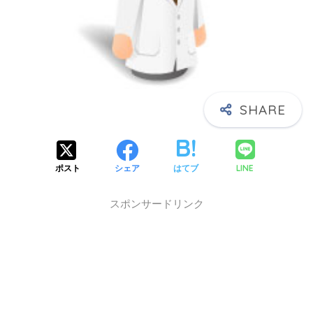
X】
LINE
ポスト
シェア
はてブ
スポンサードリンク