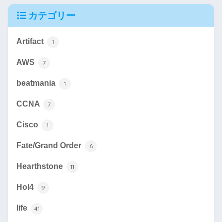
カテゴリー
Artifact
1
AWS
7
beatmania
1
CCNA
7
Cisco
1
Fate/Grand Order
6
Hearthstone
11
HoI4
9
life
41