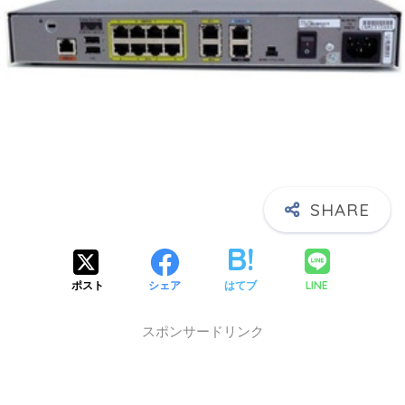
X】
LINE
ポスト
シェア
はてブ
スポンサードリンク