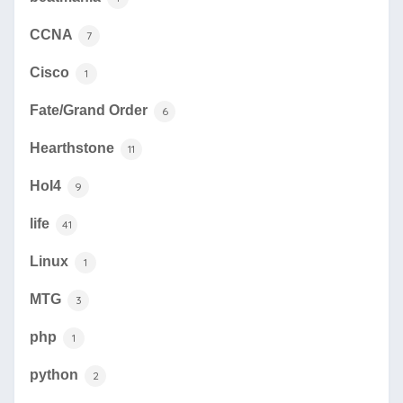
CCNA
7
Cisco
1
Fate/Grand Order
6
Hearthstone
11
HoI4
9
life
41
Linux
1
MTG
3
php
1
python
2