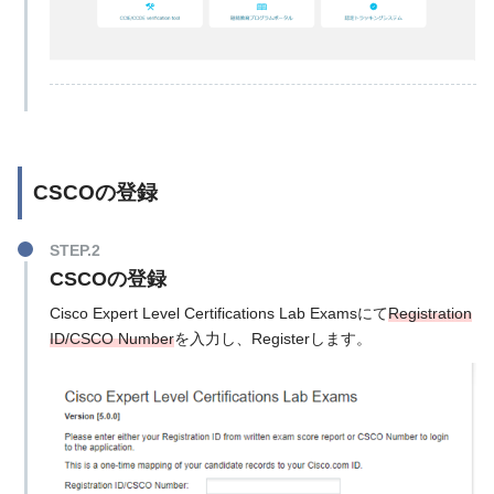
CSCOの登録
STEP.2
CSCOの登録
Cisco Expert Level Certifications Lab Examsにて
Registration
ID/CSCO Number
を入力し、Registerします。