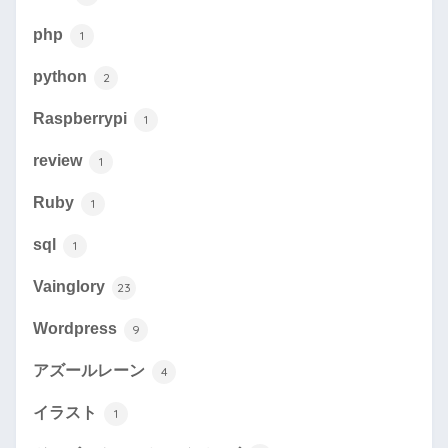
php
1
python
2
Raspberrypi
1
review
1
Ruby
1
sql
1
Vainglory
23
Wordpress
9
アズールレーン
4
イラスト
1