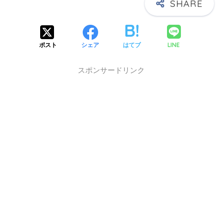
X】
LINE
ポスト
シェア
はてブ
スポンサードリンク