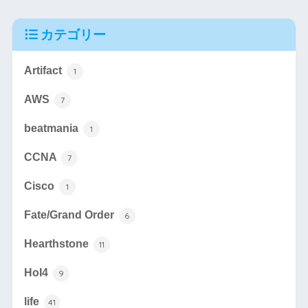
カテゴリー
Artifact
1
AWS
7
beatmania
1
CCNA
7
Cisco
1
Fate/Grand Order
6
Hearthstone
11
HoI4
9
life
41