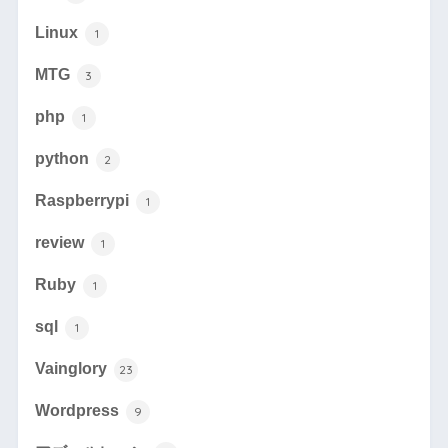
Linux
1
MTG
3
php
1
python
2
Raspberrypi
1
review
1
Ruby
1
sql
1
Vainglory
23
Wordpress
9