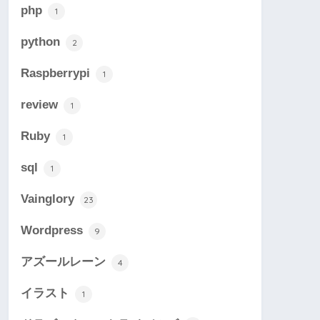
php
1
python
2
Raspberrypi
1
review
1
Ruby
1
sql
1
Vainglory
23
Wordpress
9
アズールレーン
4
イラスト
1