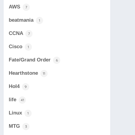
AWS
7
beatmania
1
CCNA
7
Cisco
1
Fate/Grand Order
6
Hearthstone
11
HoI4
9
life
41
Linux
1
MTG
3